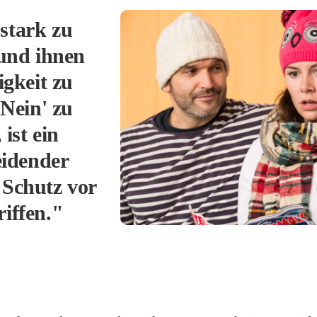
stark zu
und ihnen
igkeit zu
'Nein' zu
 ist ein
eidender
 Schutz vor
iffen."​