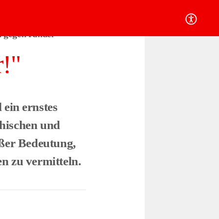
 gegen Kinder
!"
 ein ernstes
ychischen und
oßer Bedeutung,
n zu vermitteln.​